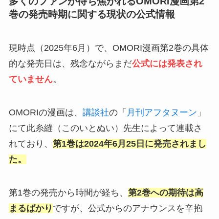
多くのファンが待ち焦がれるOMORI漫画第2
巻の発売時期に関する現状の公式情報
現時点（2025年6月）で、OMORI漫画第2巻の具体
的な発売日は、残念ながらまだ
公式には発表され
ていません
。
OMORIの漫画は、
講談社
の「
月刊アフタヌーン
」
にて此糸縫（このいとぬい）先生によって連載さ
れており、
第1巻は2024年6月25日に発売されまし
た。
第1巻の発売から時間が経ち、
第2巻への期待は高
まるばかり
ですが、公式からのアナウンスを辛抱