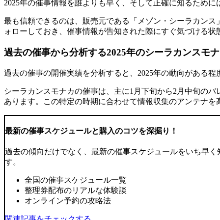
2025年の催事情報を誰よりも早く、そして正確に知るために
最も信頼できるのは、販売元である「メゾン・シーラカンス」の
ォローしておき、催事情報が告知された際にすぐ気づける状
過去の催事から分析する2025年のシーラカンスモ
過去の催事の開催実績を分析すると、2025年の動向がある程
シーラカンスモナカの催事は、主に1月下旬から2月中旬のバ
あります。この
特定の時期
に合わせて情報収集のアンテナを高
最新の催事スケジュールと購入のコツを深掘り！
過去の傾向だけでなく、最新の催事スケジュールをいち早く
す。
全国の催事スケジュール一覧
整理券配布のリアルな体験談
オンライン予約の攻略法
関連記事をチェックする