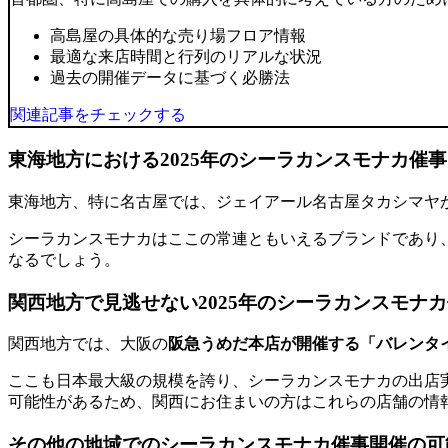
高島屋の具体的な売り場フロア情報
最適な来店時間と行列のリアルな状況
過去の開催データに基づく必勝法
関連記事をチェックする
東海地方における2025年のシーラカンスモナカ催
東海地方、特に名古屋では、
ジェイアール名古屋タカシマヤ
シーラカンスモナカはここの常連ともいえるブランドであり
なるでしょう。
関西地方で見逃せない2025年のシーラカンスモナ
関西地方では、大阪の
阪急うめだ本店が開催する「バレンタ
ここも日本最大級の規模を誇り、
シーラカンスモナカの出店
可能性があるため、
関西にお住まいの方
はこれらの店舗の情
その他の地域でのシーラカンスモナカ催事開催の可