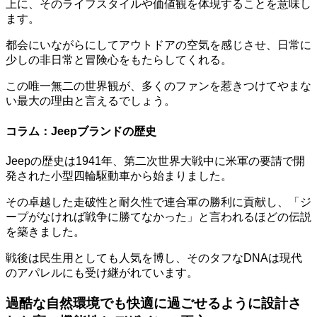
上に、
そのライフスタイルや価値観を体現すること
を意味し
ます。
都会にいながらにしてアウトドアの空気を感じさせ、日常に
少しの非日常と
冒険心
をもたらしてくれる。
この唯一無二の世界観が、多くのファンを惹きつけてやまな
い最大の理由と言えるでしょう。
コラム：Jeepブランドの歴史
Jeepの歴史は1941年、第二次世界大戦中に米軍の要請で開
発された小型四輪駆動車から始まりました。
その卓越した走破性と耐久性で連合軍の勝利に貢献し、「ジ
ープがなければ戦争に勝てなかった」と言われるほどの伝説
を築きました。
戦後は民生用としても人気を博し、そのタフなDNAは現代
のアパレルにも受け継がれています。
過酷な自然環境でも快適に過ごせるように設計さ