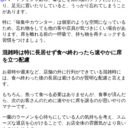
り、足元に置いたりしていると、うっかり忘れてしまうこと
があります。
特に「味集中カウンター」は個室のような空間になっている
ため、
忘れ物をしても他の客や店員が気づきにくい場合があ
ります。
席を離れる前の一呼吸で、持ち物を再チェックする
習慣
をつけましょう。
混雑時は特に長居せず食べ終わったら速やかに席
を立つ配慮
お昼時や週末など、店舗の外に行列ができている混雑時に
は、
食べ終わった後の長居は避けるのが賢明な配慮
と言えま
す。
もちろん、焦って食べる必要はありませんが、食事が済んだ
ら、
次のお客さんのために速やかに席を譲るのが思いやりの
マナー
です。
一蘭のラーメンを心待ちにしている人の気持ちを考え、スム
ーズな退店を心がけることで、お店全体の雰囲気がより良い