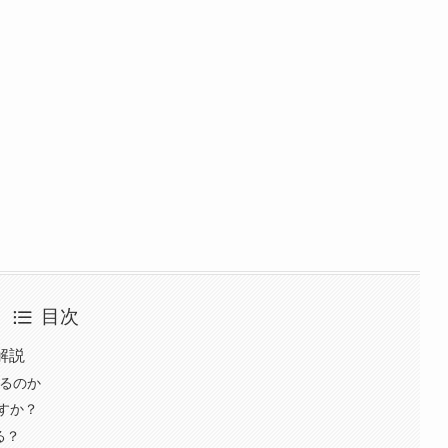
目次
解説
れるのか
すか？
る？